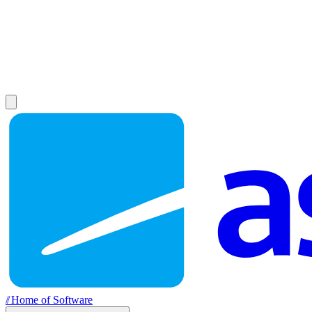
//
Home of Software