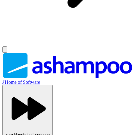
//
Home of Software
zum Hauptinhalt springen