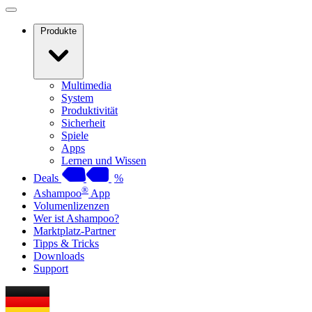
Produkte
Multimedia
System
Produktivität
Sicherheit
Spiele
Apps
Lernen und Wissen
Deals
%
®
Ashampoo
App
Volumenlizenzen
Wer ist Ashampoo?
Marktplatz-Partner
Tipps & Tricks
Downloads
Support