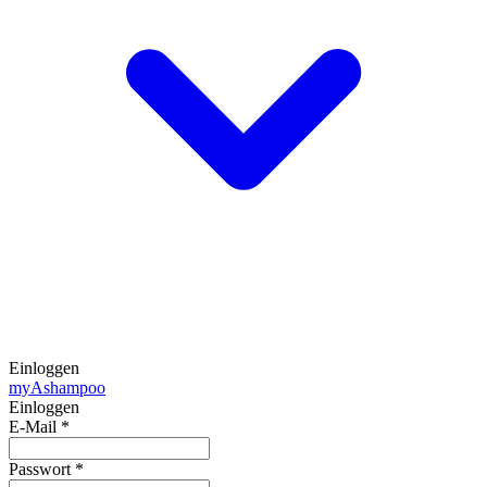
Einloggen
my
Ashampoo
Einloggen
E-Mail
*
Passwort
*