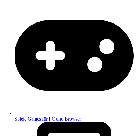
Spiele
Games für PC und Browser