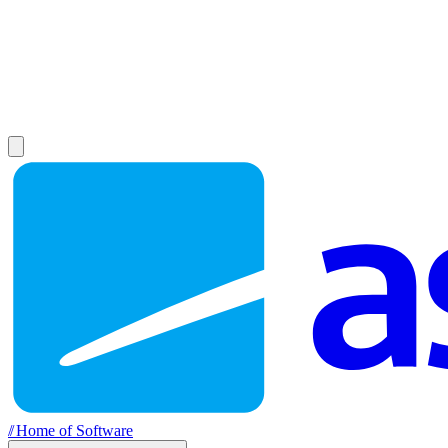
//
Home of Software