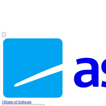
//
Home of Software