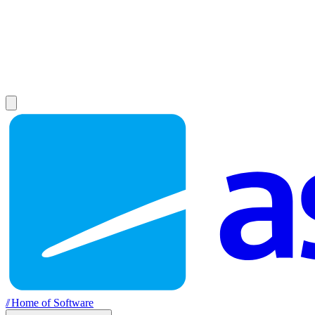
//
Home of Software