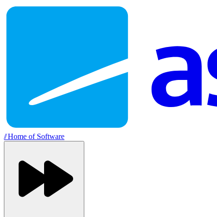
//
Home of Software