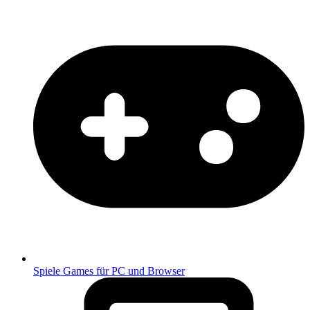
Spiele
Games für PC und Browser