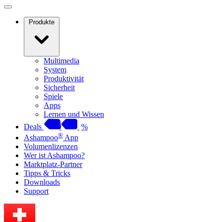
Produkte
Multimedia
System
Produktivität
Sicherheit
Spiele
Apps
Lernen und Wissen
Deals
%
®
Ashampoo
App
Volumenlizenzen
Wer ist Ashampoo?
Marktplatz-Partner
Tipps & Tricks
Downloads
Support