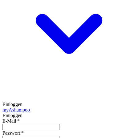
Einloggen
my
Ashampoo
Einloggen
E-Mail
*
Passwort
*