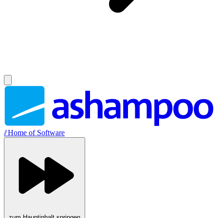
//
Home of Software
zum Hauptinhalt springen