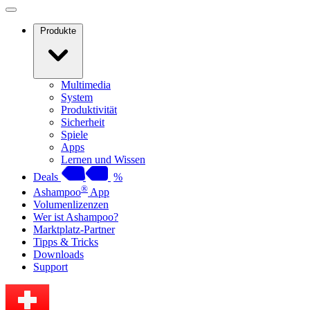
Produkte
Multimedia
System
Produktivität
Sicherheit
Spiele
Apps
Lernen und Wissen
Deals
%
®
Ashampoo
App
Volumenlizenzen
Wer ist Ashampoo?
Marktplatz-Partner
Tipps & Tricks
Downloads
Support