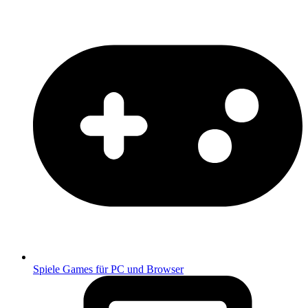
Spiele
Games für PC und Browser