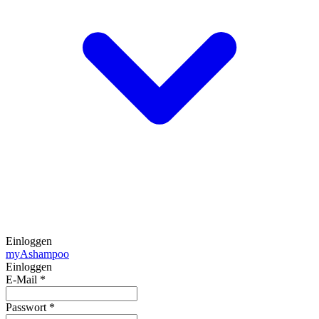
Einloggen
my
Ashampoo
Einloggen
E-Mail
*
Passwort
*