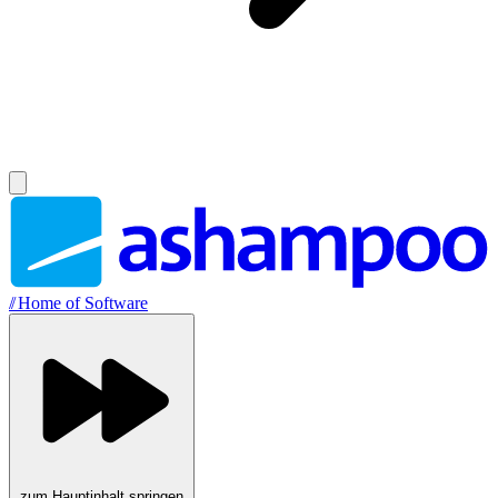
//
Home of Software
zum Hauptinhalt springen