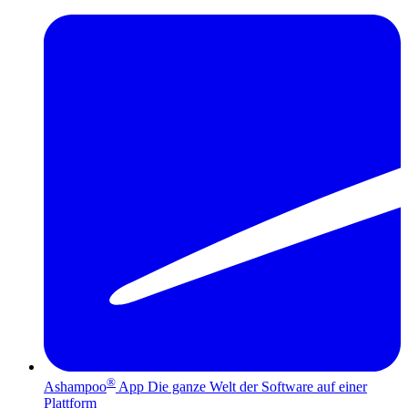
®
Ashampoo
App
Die ganze Welt der Software auf einer
Plattform