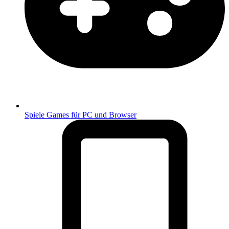
Spiele
Games für PC und Browser