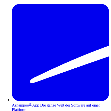
®
Ashampoo
App
Die ganze Welt der Software auf einer
Plattform