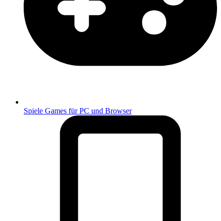
Spiele
Games für PC und Browser