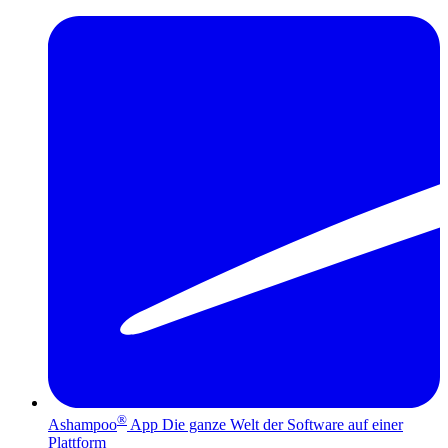
®
Ashampoo
App
Die ganze Welt der Software auf einer
Plattform