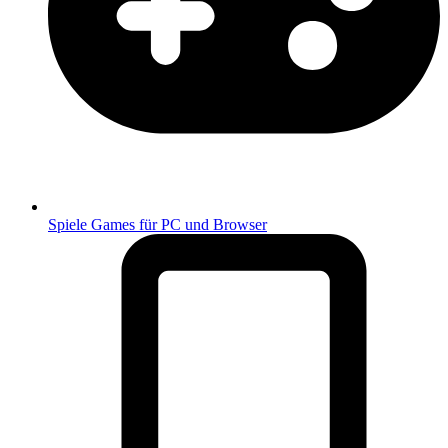
Spiele
Games für PC und Browser