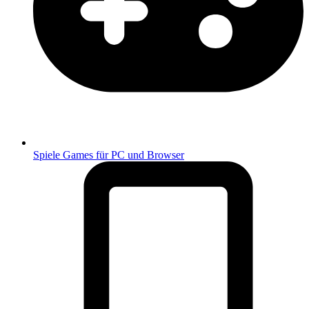
Spiele
Games für PC und Browser