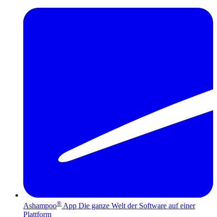
®
Ashampoo
App
Die ganze Welt der Software auf einer
Plattform