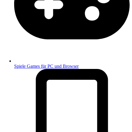
Spiele
Games für PC und Browser