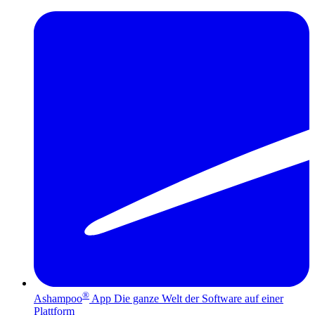
®
Ashampoo
App
Die ganze Welt der Software auf einer
Plattform