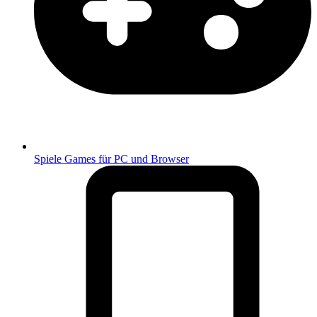
Spiele
Games für PC und Browser