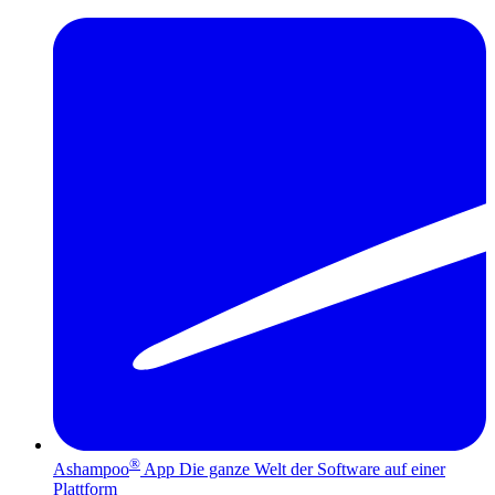
®
Ashampoo
App
Die ganze Welt der Software auf einer
Plattform