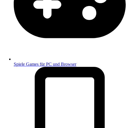
Spiele
Games für PC und Browser