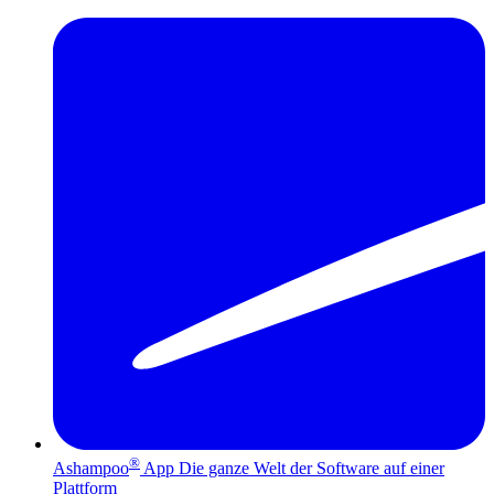
®
Ashampoo
App
Die ganze Welt der Software auf einer
Plattform