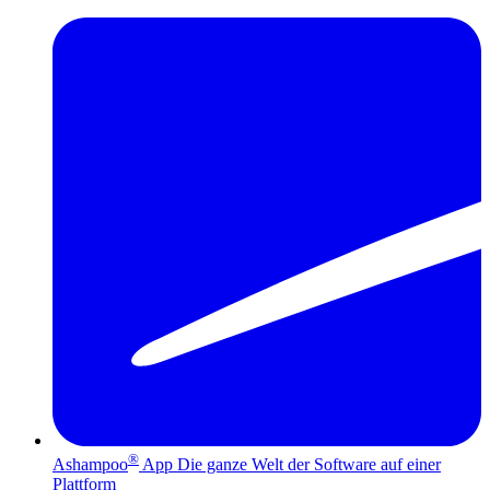
®
Ashampoo
App
Die ganze Welt der Software auf einer
Plattform