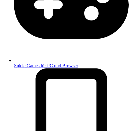
Spiele
Games für PC und Browser