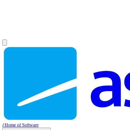
//
Home of Software