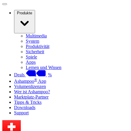
Produkte
Multimedia
System
Produktivität
Sicherheit
Spiele
Apps
Lernen und Wissen
Deals
%
®
Ashampoo
App
Volumenlizenzen
Wer ist Ashampoo?
Marktplatz-Partner
Tipps & Tricks
Downloads
Support