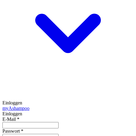
Einloggen
my
Ashampoo
Einloggen
E-Mail
*
Passwort
*