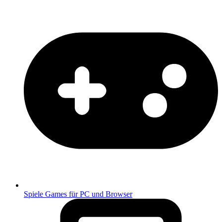
Spiele
Games für PC und Browser