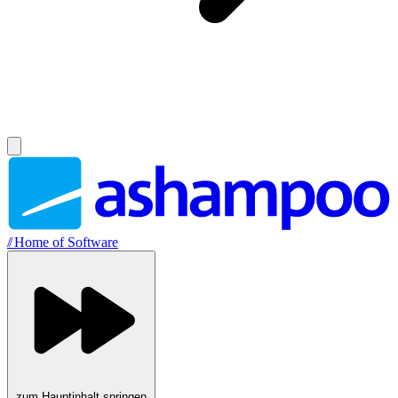
//
Home of Software
zum Hauptinhalt springen