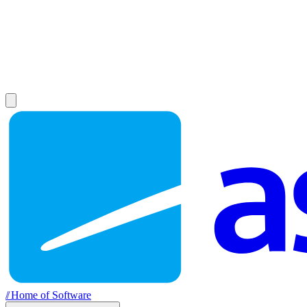
//
Home of Software