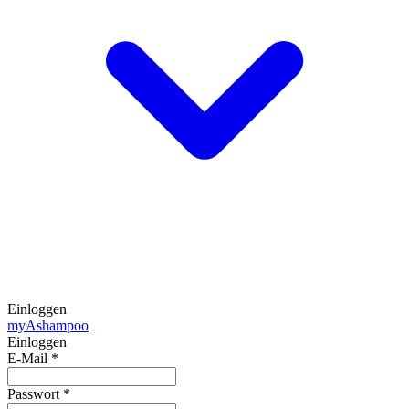
Einloggen
my
Ashampoo
Einloggen
E-Mail
*
Passwort
*