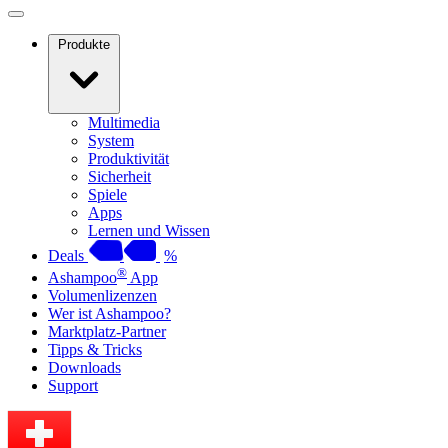
Produkte
Multimedia
System
Produktivität
Sicherheit
Spiele
Apps
Lernen und Wissen
Deals
%
®
Ashampoo
App
Volumenlizenzen
Wer ist Ashampoo?
Marktplatz-Partner
Tipps & Tricks
Downloads
Support