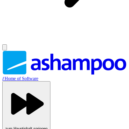
//
Home of Software
zum Hauptinhalt springen