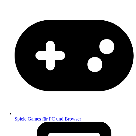
Spiele
Games für PC und Browser