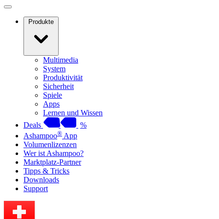
Produkte
Multimedia
System
Produktivität
Sicherheit
Spiele
Apps
Lernen und Wissen
Deals
%
®
Ashampoo
App
Volumenlizenzen
Wer ist Ashampoo?
Marktplatz-Partner
Tipps & Tricks
Downloads
Support