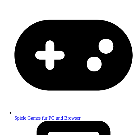
Spiele
Games für PC und Browser