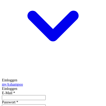
Einloggen
my
Ashampoo
Einloggen
E-Mail
*
Passwort
*