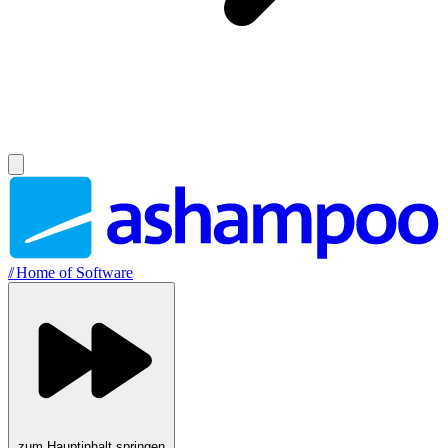
//
Home of Software
zum Hauptinhalt springen