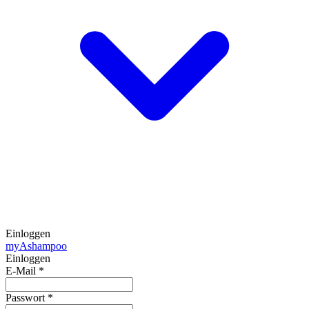
Einloggen
my
Ashampoo
Einloggen
E-Mail
*
Passwort
*