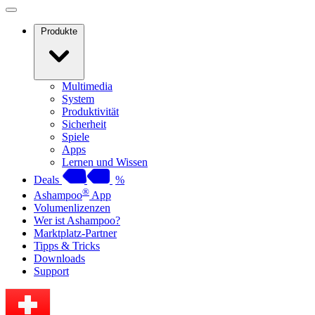
Produkte
Multimedia
System
Produktivität
Sicherheit
Spiele
Apps
Lernen und Wissen
Deals
%
®
Ashampoo
App
Volumenlizenzen
Wer ist Ashampoo?
Marktplatz-Partner
Tipps & Tricks
Downloads
Support