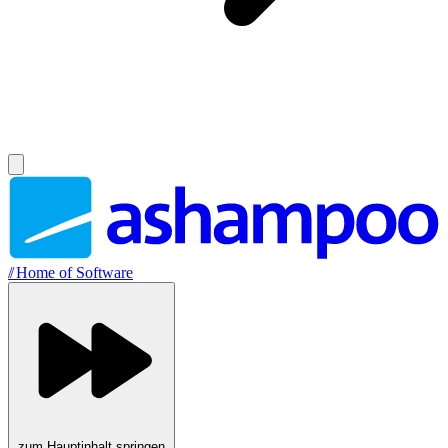
//
Home of Software
zum Hauptinhalt springen