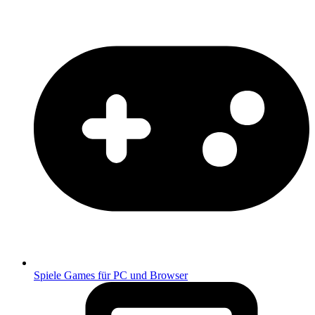
Spiele
Games für PC und Browser