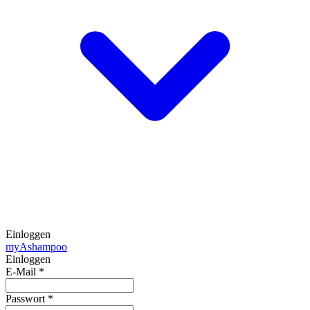
Einloggen
my
Ashampoo
Einloggen
E-Mail
*
Passwort
*