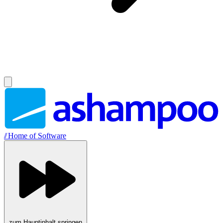
//
Home of Software
zum Hauptinhalt springen