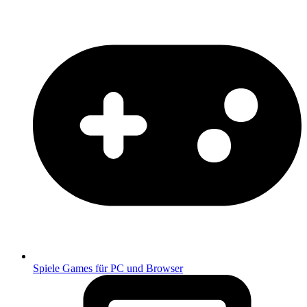
Spiele
Games für PC und Browser