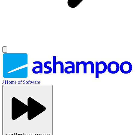
//
Home of Software
zum Hauptinhalt springen