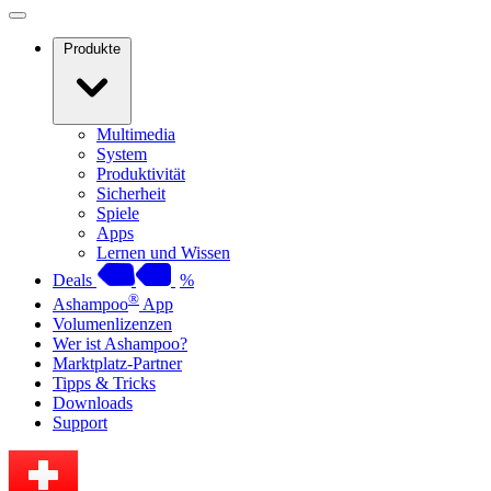
Produkte
Multimedia
System
Produktivität
Sicherheit
Spiele
Apps
Lernen und Wissen
Deals
%
®
Ashampoo
App
Volumenlizenzen
Wer ist Ashampoo?
Marktplatz-Partner
Tipps & Tricks
Downloads
Support