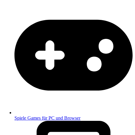
Spiele
Games für PC und Browser