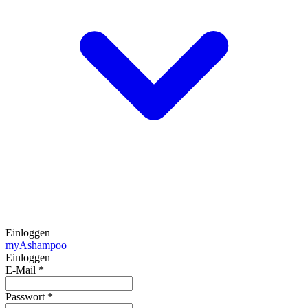
Einloggen
my
Ashampoo
Einloggen
E-Mail
*
Passwort
*