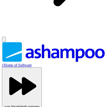
//
Home of Software
zum Hauptinhalt springen