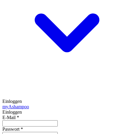
Einloggen
my
Ashampoo
Einloggen
E-Mail
*
Passwort
*