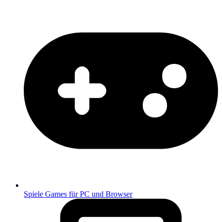
Spiele
Games für PC und Browser