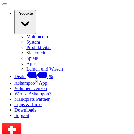
Produkte
Multimedia
System
Produktivität
Sicherheit
Spiele
Apps
Lernen und Wissen
Deals
%
®
Ashampoo
App
Volumenlizenzen
Wer ist Ashampoo?
Marktplatz-Partner
Tipps & Tricks
Downloads
Support