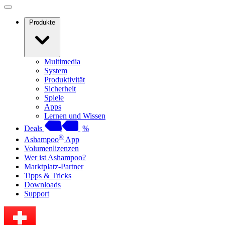
Produkte
Multimedia
System
Produktivität
Sicherheit
Spiele
Apps
Lernen und Wissen
Deals
%
®
Ashampoo
App
Volumenlizenzen
Wer ist Ashampoo?
Marktplatz-Partner
Tipps & Tricks
Downloads
Support