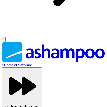
//
Home of Software
zum Hauptinhalt springen