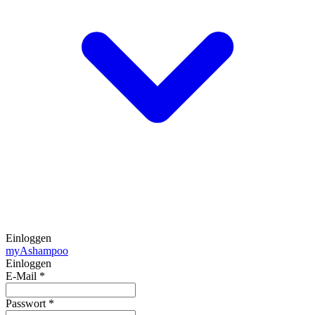
Einloggen
my
Ashampoo
Einloggen
E-Mail
*
Passwort
*