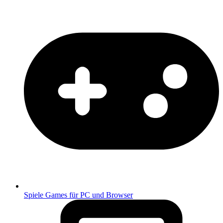
Spiele
Games für PC und Browser