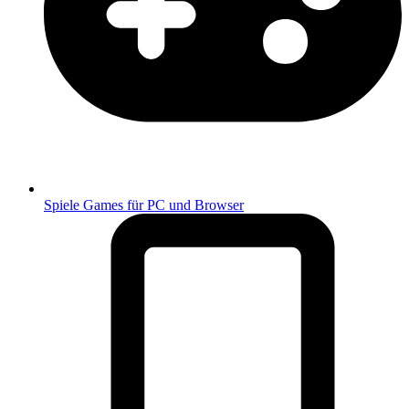
Spiele
Games für PC und Browser