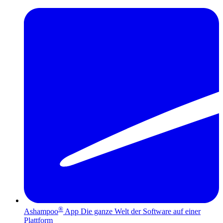
®
Ashampoo
App
Die ganze Welt der Software auf einer
Plattform