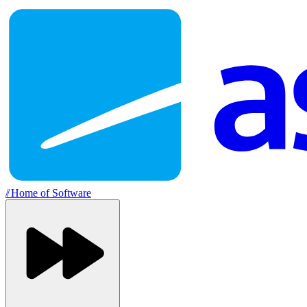
//
Home of Software