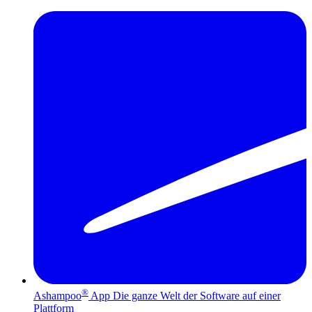
®
Ashampoo
App
Die ganze Welt der Software auf einer
Plattform