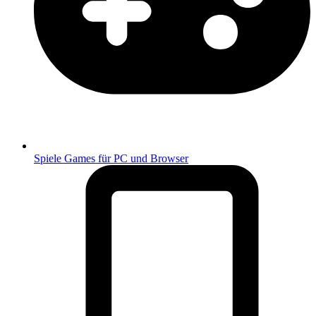
Spiele
Games für PC und Browser