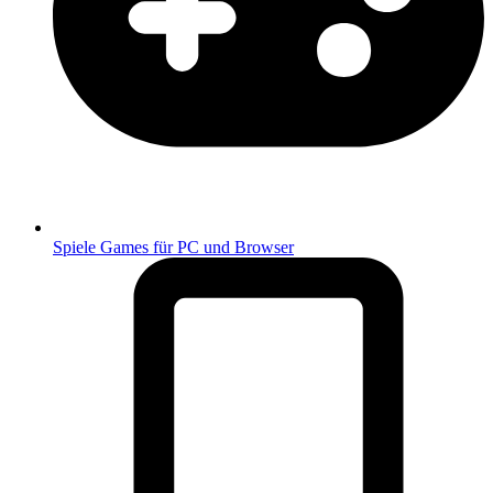
Spiele
Games für PC und Browser