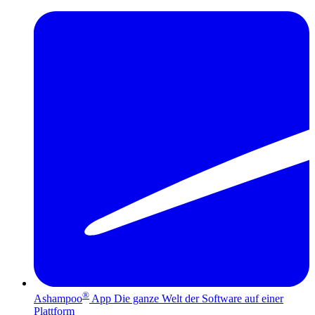
®
Ashampoo
App
Die ganze Welt der Software auf einer
Plattform