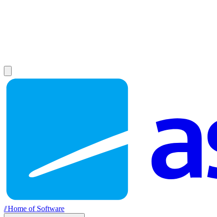
//
Home of Software