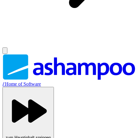
//
Home of Software
zum Hauptinhalt springen