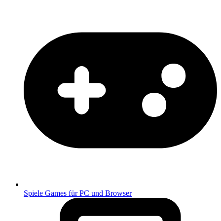
Spiele
Games für PC und Browser