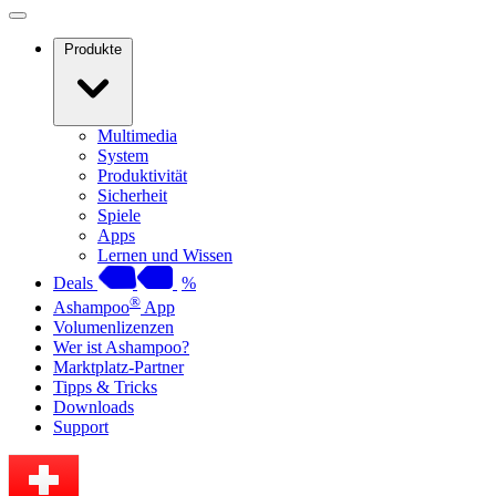
Produkte
Multimedia
System
Produktivität
Sicherheit
Spiele
Apps
Lernen und Wissen
Deals
%
®
Ashampoo
App
Volumenlizenzen
Wer ist Ashampoo?
Marktplatz-Partner
Tipps & Tricks
Downloads
Support