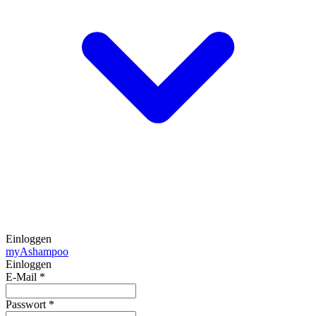
Einloggen
my
Ashampoo
Einloggen
E-Mail
*
Passwort
*