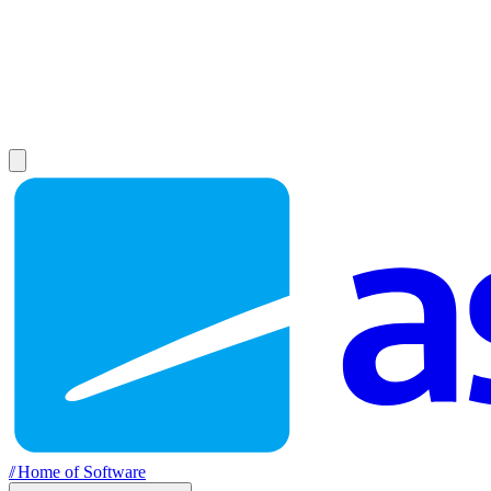
//
Home of Software