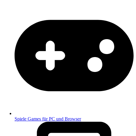
Spiele
Games für PC und Browser