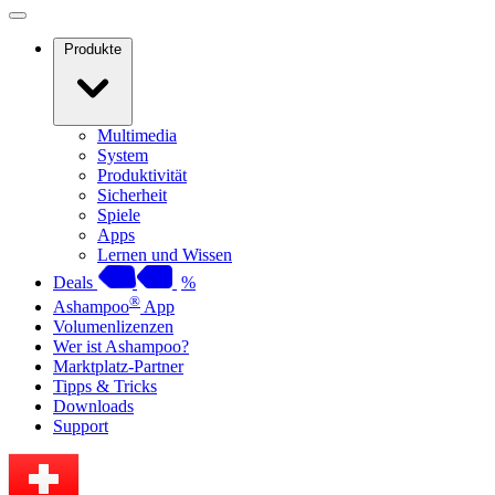
Produkte
Multimedia
System
Produktivität
Sicherheit
Spiele
Apps
Lernen und Wissen
Deals
%
®
Ashampoo
App
Volumenlizenzen
Wer ist Ashampoo?
Marktplatz-Partner
Tipps & Tricks
Downloads
Support