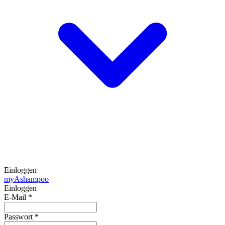
Einloggen
my
Ashampoo
Einloggen
E-Mail
*
Passwort
*