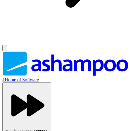
//
Home of Software
zum Hauptinhalt springen