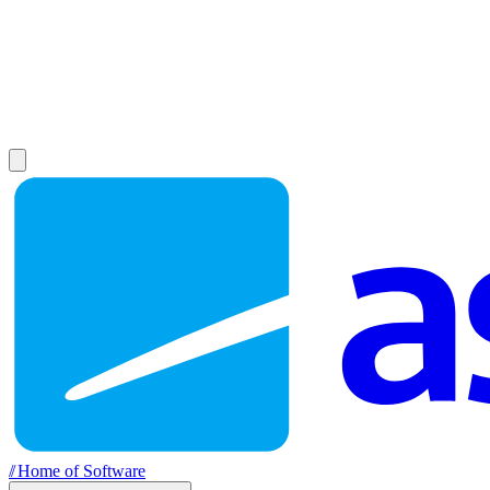
//
Home of Software