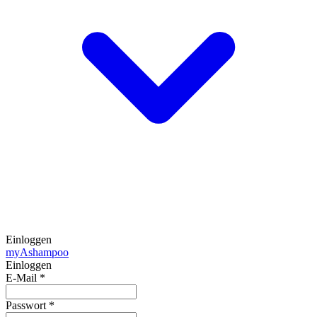
Einloggen
my
Ashampoo
Einloggen
E-Mail
*
Passwort
*