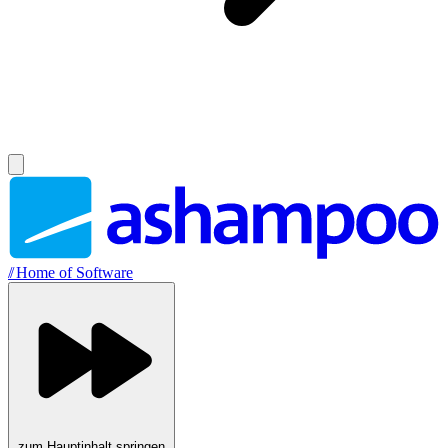
//
Home of Software
zum Hauptinhalt springen