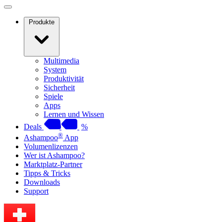
Produkte
Multimedia
System
Produktivität
Sicherheit
Spiele
Apps
Lernen und Wissen
Deals
%
®
Ashampoo
App
Volumenlizenzen
Wer ist Ashampoo?
Marktplatz-Partner
Tipps & Tricks
Downloads
Support