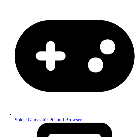
Spiele
Games für PC und Browser