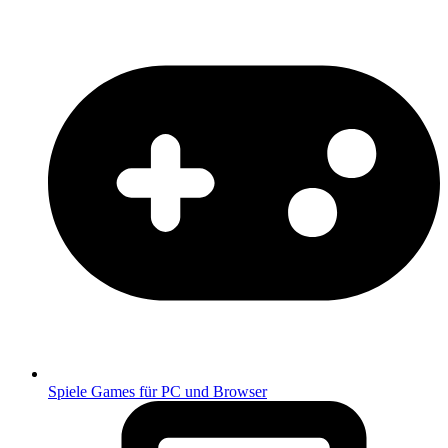
Spiele
Games für PC und Browser