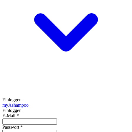
Einloggen
my
Ashampoo
Einloggen
E-Mail
*
Passwort
*