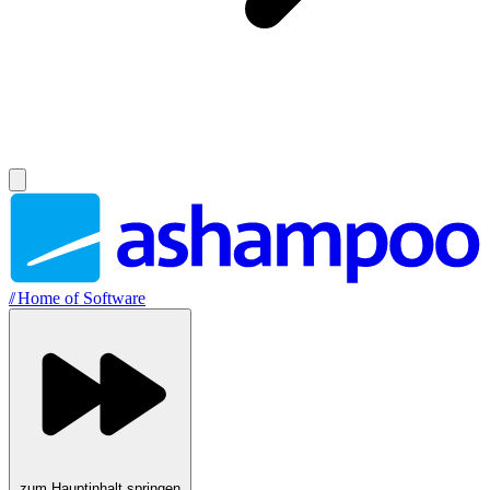
//
Home of Software
zum Hauptinhalt springen