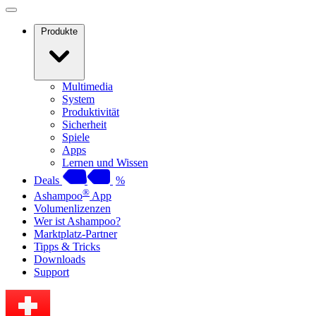
Produkte
Multimedia
System
Produktivität
Sicherheit
Spiele
Apps
Lernen und Wissen
Deals
%
®
Ashampoo
App
Volumenlizenzen
Wer ist Ashampoo?
Marktplatz-Partner
Tipps & Tricks
Downloads
Support