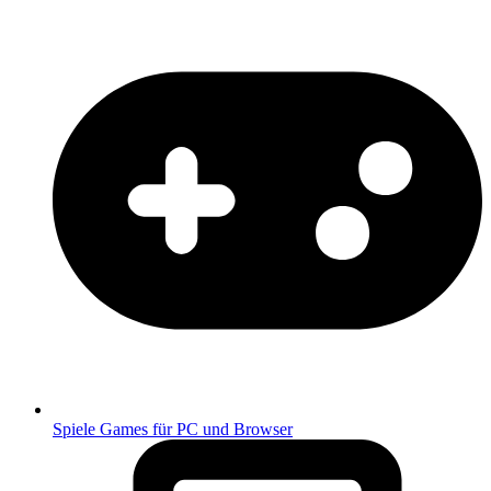
Spiele
Games für PC und Browser