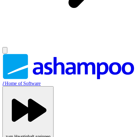
//
Home of Software
zum Hauptinhalt springen