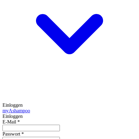
Einloggen
my
Ashampoo
Einloggen
E-Mail
*
Passwort
*