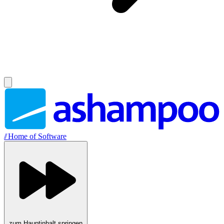
//
Home of Software
zum Hauptinhalt springen