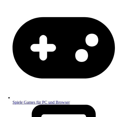
Spiele
Games für PC und Browser