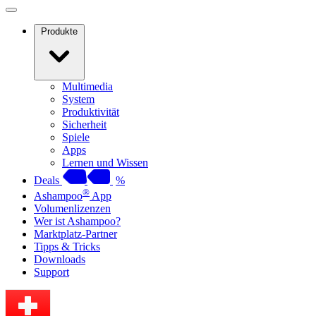
Produkte
Multimedia
System
Produktivität
Sicherheit
Spiele
Apps
Lernen und Wissen
Deals
%
®
Ashampoo
App
Volumenlizenzen
Wer ist Ashampoo?
Marktplatz-Partner
Tipps & Tricks
Downloads
Support