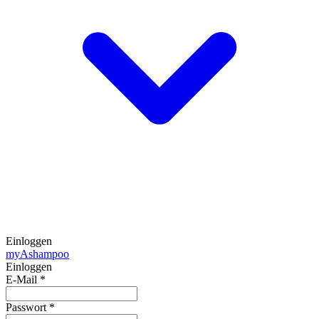
Einloggen
my
Ashampoo
Einloggen
E-Mail
*
Passwort
*