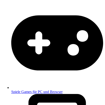
Spiele
Games für PC und Browser