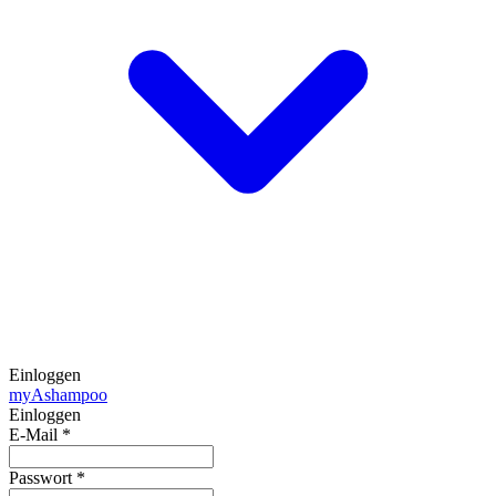
Einloggen
my
Ashampoo
Einloggen
E-Mail
*
Passwort
*