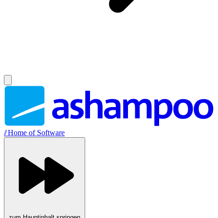
//
Home of Software
zum Hauptinhalt springen