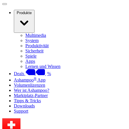
Produkte
Multimedia
System
Produktivität
Sicherheit
Spiele
Apps
Lernen und Wissen
Deals
%
®
Ashampoo
App
Volumenlizenzen
Wer ist Ashampoo?
Marktplatz-Partner
Tipps & Tricks
Downloads
Support