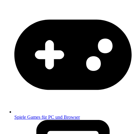
Spiele
Games für PC und Browser