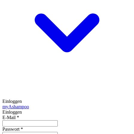
Einloggen
my
Ashampoo
Einloggen
E-Mail
*
Passwort
*