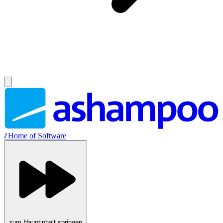
//
Home of Software
zum Hauptinhalt springen