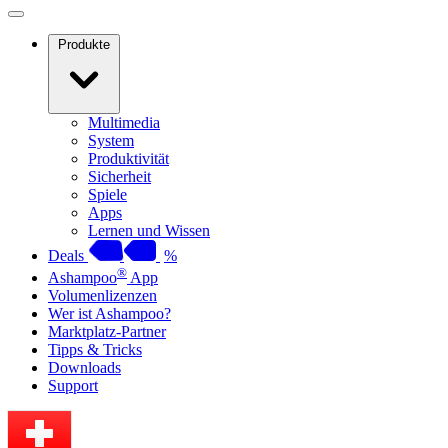
Produkte
Multimedia
System
Produktivität
Sicherheit
Spiele
Apps
Lernen und Wissen
Deals
%
®
Ashampoo
App
Volumenlizenzen
Wer ist Ashampoo?
Marktplatz-Partner
Tipps & Tricks
Downloads
Support