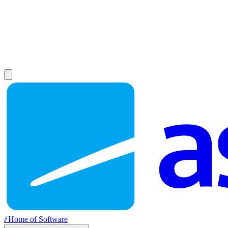
//
Home of Software