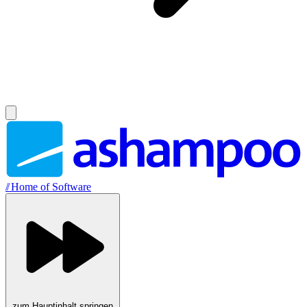
//
Home of Software
zum Hauptinhalt springen