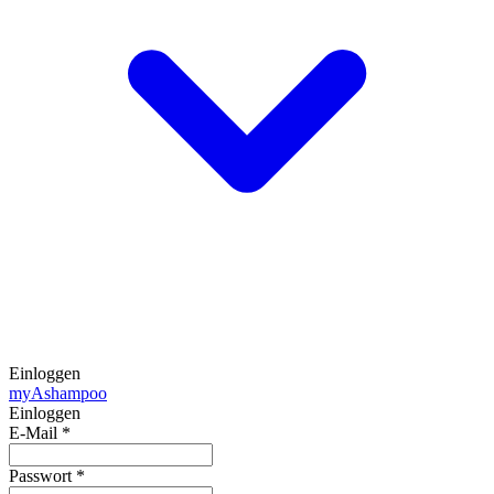
Einloggen
my
Ashampoo
Einloggen
E-Mail
*
Passwort
*