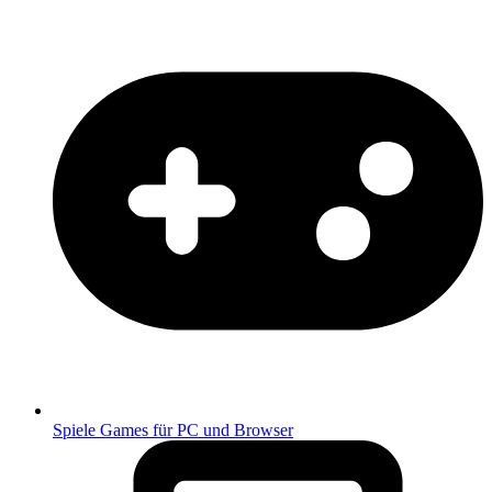
Spiele
Games für PC und Browser