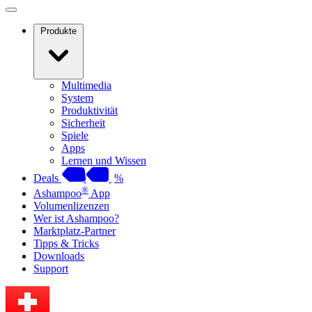
Produkte
Multimedia
System
Produktivität
Sicherheit
Spiele
Apps
Lernen und Wissen
Deals
%
®
Ashampoo
App
Volumenlizenzen
Wer ist Ashampoo?
Marktplatz-Partner
Tipps & Tricks
Downloads
Support