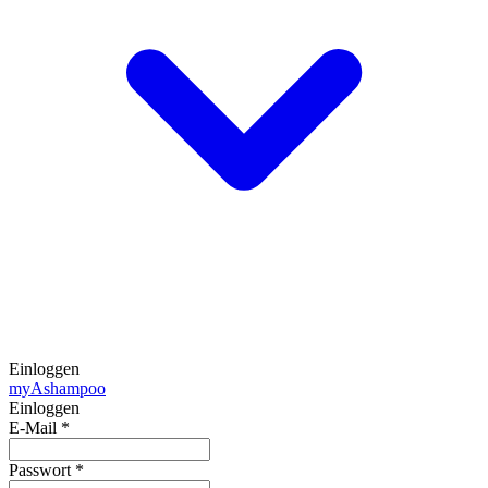
Einloggen
my
Ashampoo
Einloggen
E-Mail
*
Passwort
*