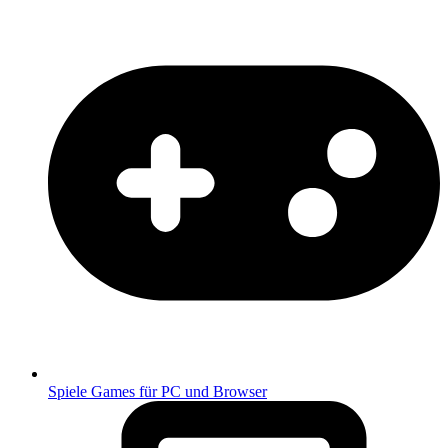
Spiele
Games für PC und Browser