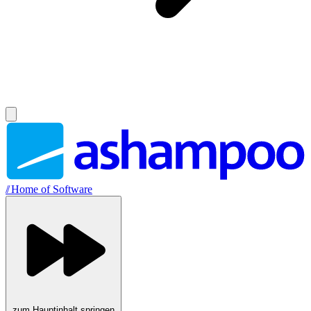
//
Home of Software
zum Hauptinhalt springen