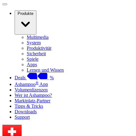
Produkte
Multimedia
System
Produktivität
Sicherheit
Spiele
Apps
Lernen und Wissen
Deals
%
®
Ashampoo
App
Volumenlizenzen
Wer ist Ashampoo?
Marktplatz-Partner
Tipps & Tricks
Downloads
Support