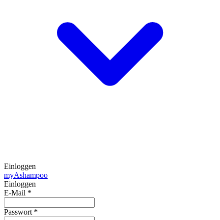
Einloggen
my
Ashampoo
Einloggen
E-Mail
*
Passwort
*