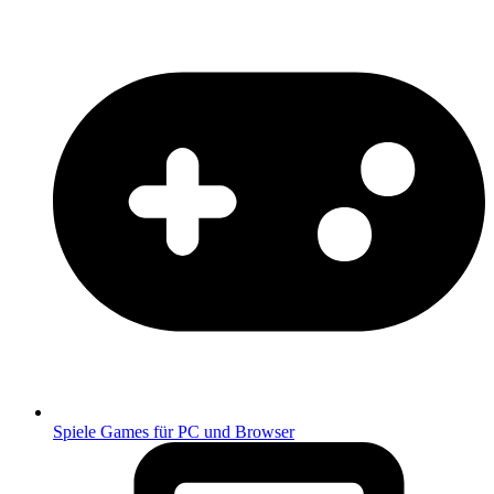
Spiele
Games für PC und Browser