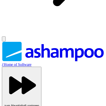
//
Home of Software
zum Hauptinhalt springen