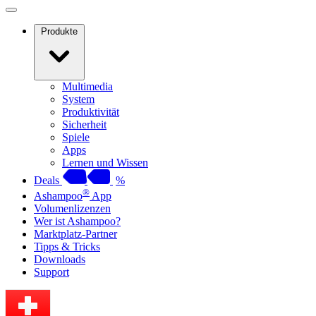
Produkte
Multimedia
System
Produktivität
Sicherheit
Spiele
Apps
Lernen und Wissen
Deals
%
®
Ashampoo
App
Volumenlizenzen
Wer ist Ashampoo?
Marktplatz-Partner
Tipps & Tricks
Downloads
Support