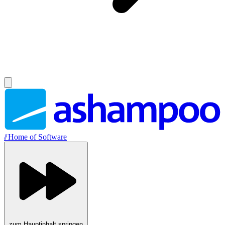
//
Home of Software
zum Hauptinhalt springen