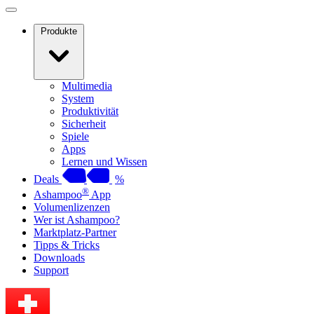
Produkte
Multimedia
System
Produktivität
Sicherheit
Spiele
Apps
Lernen und Wissen
Deals
%
®
Ashampoo
App
Volumenlizenzen
Wer ist Ashampoo?
Marktplatz-Partner
Tipps & Tricks
Downloads
Support