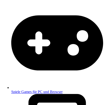
Spiele
Games für PC und Browser