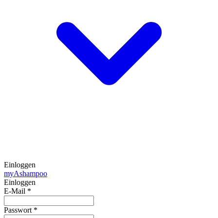
Einloggen
my
Ashampoo
Einloggen
E-Mail
*
Passwort
*