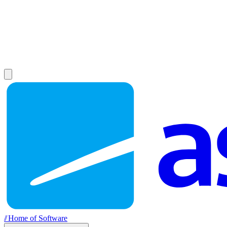
//
Home of Software