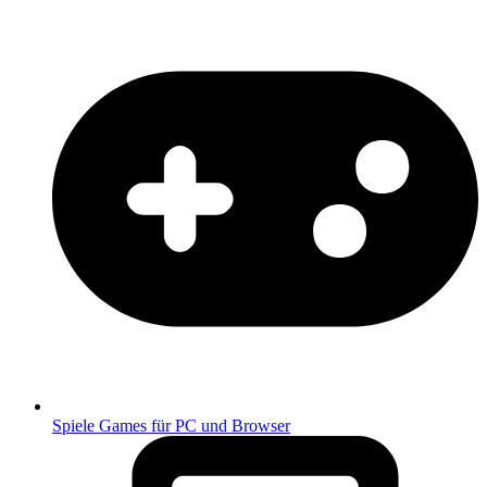
Spiele
Games für PC und Browser