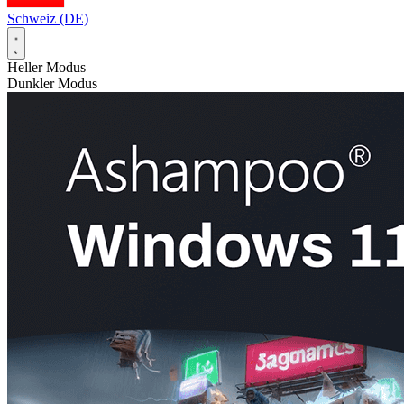
Schweiz (DE)
Heller Modus
Dunkler Modus