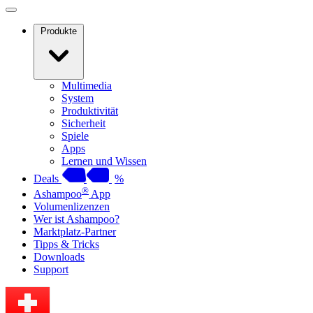
Produkte
Multimedia
System
Produktivität
Sicherheit
Spiele
Apps
Lernen und Wissen
Deals
%
®
Ashampoo
App
Volumenlizenzen
Wer ist Ashampoo?
Marktplatz-Partner
Tipps & Tricks
Downloads
Support