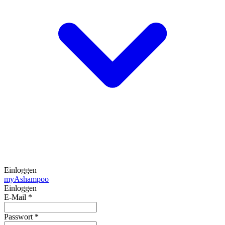
Einloggen
my
Ashampoo
Einloggen
E-Mail
*
Passwort
*