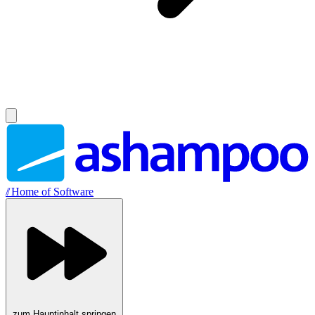
//
Home of Software
zum Hauptinhalt springen