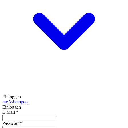
Einloggen
my
Ashampoo
Einloggen
E-Mail
*
Passwort
*