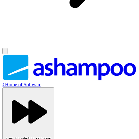
//
Home of Software
zum Hauptinhalt springen