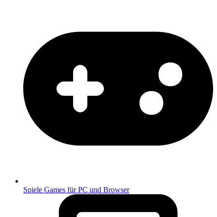
Spiele
Games für PC und Browser