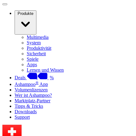
Produkte
Multimedia
System
Produktivität
Sicherheit
Spiele
Apps
Lernen und Wissen
Deals
%
®
Ashampoo
App
Volumenlizenzen
Wer ist Ashampoo?
Marktplatz-Partner
Tipps & Tricks
Downloads
Support