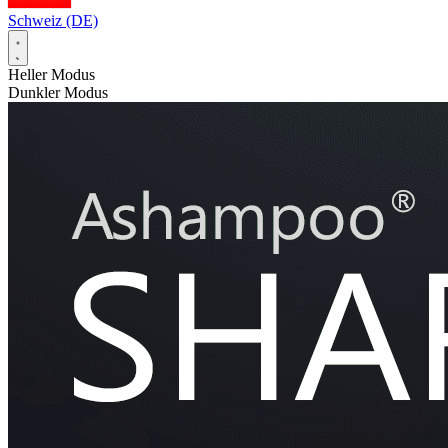
Schweiz (DE)
Heller Modus
Dunkler Modus