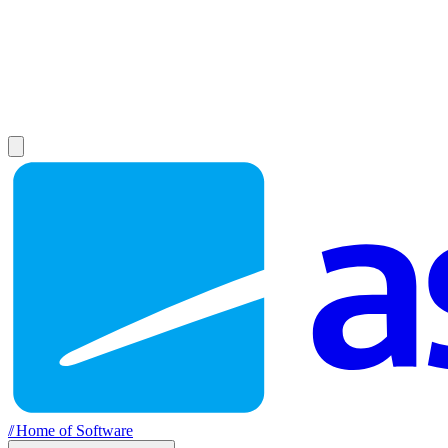
//
Home of Software